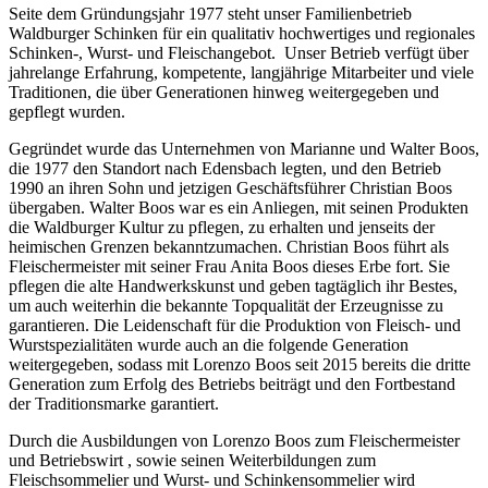
Seite dem Gründungsjahr 1977 steht unser Familienbetrieb
Waldburger Schinken für ein qualitativ hochwertiges und regionales
Schinken-, Wurst- und Fleischangebot. Unser Betrieb verfügt über
jahrelange Erfahrung, kompetente, langjährige Mitarbeiter und viele
Traditionen, die über Generationen hinweg weitergegeben und
gepflegt wurden.
Gegründet wurde das Unternehmen von Marianne und Walter Boos,
die 1977 den Standort nach Edensbach legten, und den Betrieb
1990 an ihren Sohn und jetzigen Geschäftsführer Christian Boos
übergaben. Walter Boos war es ein Anliegen, mit seinen Produkten
die Waldburger Kultur zu pflegen, zu erhalten und jenseits der
heimischen Grenzen bekanntzumachen. Christian Boos führt als
Fleischermeister mit seiner Frau Anita Boos dieses Erbe fort. Sie
pflegen die alte Handwerkskunst und geben tagtäglich ihr Bestes,
um auch weiterhin die bekannte Topqualität der Erzeugnisse zu
garantieren. Die Leidenschaft für die Produktion von Fleisch- und
Wurstspezialitäten wurde auch an die folgende Generation
weitergegeben, sodass mit Lorenzo Boos seit 2015 bereits die dritte
Generation zum Erfolg des Betriebs beiträgt und den Fortbestand
der Traditionsmarke garantiert.
Durch die Ausbildungen von Lorenzo Boos zum Fleischermeister
und Betriebswirt , sowie seinen Weiterbildungen zum
Fleischsommelier und Wurst- und Schinkensommelier wird