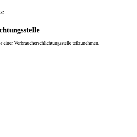
z:
chtungs­stelle
vor einer Verbraucherschlichtungsstelle teilzunehmen.