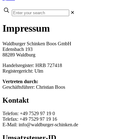
Enter
✕
your
search
Impressum
Waldburger Schinken Boos GmbH
Edensbach 193
88289 Waldburg
Handelsregister: HRB 727418
Registergericht: Ulm
Vertreten durch:
Geschäftsführer: Christian Boos
Kontakt
Telefon: +49 7529 97 19 0
Telefax: +49 7529 97 19 16
E-Mail: info@waldburger-schinken.de
Umsatzsteuer-ID