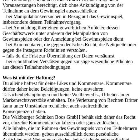
Voraussetzungen berechtigt, dich ohne Ankündigung von der
Teilnahme an dem Gewinnspiel auszuschließen:
– bei Manipulationsversuchen in Bezug auf das Gewinnspiel,
insbesondere dessen Teilnahmevorgang
– bei Anmeldung über einen gewerblichen Anbieter, dessen
Geschäftszweck unter anderem der Manipulation von
Gewinnspielen oder der Anmeldung bei Gewinnspielen dient
– bei Kommentaren, die gegen deutsches Recht, die Netiquette oder
gegen die Instagram-Richtlinien verstoßen.
– falls du die Frist zur Übermittlung der Daten versäumst
– bei schuldhaften Verstößen gegen sonstige wesentliche Pflichten
aus diesen Teilnahmebedingungen
Was ist mit der Haftung?
Du alleine haftest für deine Likes und Kommentare. Kommentare
dürfen daher keine Beleidigungen, keine unwahren
Tatsachenbehauptungen und keine Wettbewerbs-, Urheber- oder
Markenrechtsverstöße enthalten. Die Verletzung von Rechten Dritter
kann unter Umständen rechtliche, auch strafrechtliche
Konsequenzen haben.
Die Waldburger Schinken Boos GmbH behält sich daher das Recht
vor, einzelne Kommentare zu kürzen oder ganz zu löschen.
Alle Inhalte, die im Rahmen des Gewinnspiels von den Teilnehmern
übermittelt werden, geben ausschließlich deren persönliche
Ansichten und Meinungen wieder. Jeder Teilnehmer verpflichtet