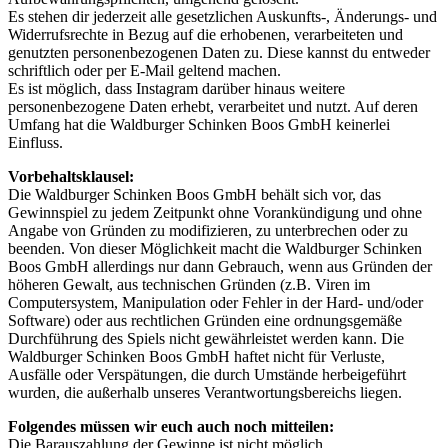
Es stehen dir jederzeit alle gesetzlichen Auskunfts-, Änderungs- und
Widerrufsrechte in Bezug auf die erhobenen, verarbeiteten und
genutzten personenbezogenen Daten zu. Diese kannst du entweder
schriftlich oder per E-Mail geltend machen.
Es ist möglich, dass Instagram darüber hinaus weitere
personenbezogene Daten erhebt, verarbeitet und nutzt. Auf deren
Umfang hat die Waldburger Schinken Boos GmbH keinerlei
Einfluss.
Vorbehaltsklausel:
Die Waldburger Schinken Boos GmbH behält sich vor, das
Gewinnspiel zu jedem Zeitpunkt ohne Vorankündigung und ohne
Angabe von Gründen zu modifizieren, zu unterbrechen oder zu
beenden. Von dieser Möglichkeit macht die Waldburger Schinken
Boos GmbH allerdings nur dann Gebrauch, wenn aus Gründen der
höheren Gewalt, aus technischen Gründen (z.B. Viren im
Computersystem, Manipulation oder Fehler in der Hard- und/oder
Software) oder aus rechtlichen Gründen eine ordnungsgemäße
Durchführung des Spiels nicht gewährleistet werden kann. Die
Waldburger Schinken Boos GmbH haftet nicht für Verluste,
Ausfälle oder Verspätungen, die durch Umstände herbeigeführt
wurden, die außerhalb unseres Verantwortungsbereichs liegen.
Folgendes müssen wir euch auch noch mitteilen:
Die Barauszahlung der Gewinne ist nicht möglich.