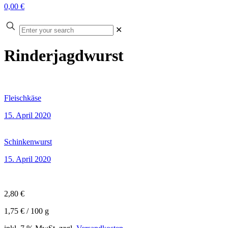
0,00 €
Enter
✕
your
search
Rinderjagdwurst
Fleischkäse
15. April 2020
Schinkenwurst
15. April 2020
2,80
€
1,75
€
/
100
g